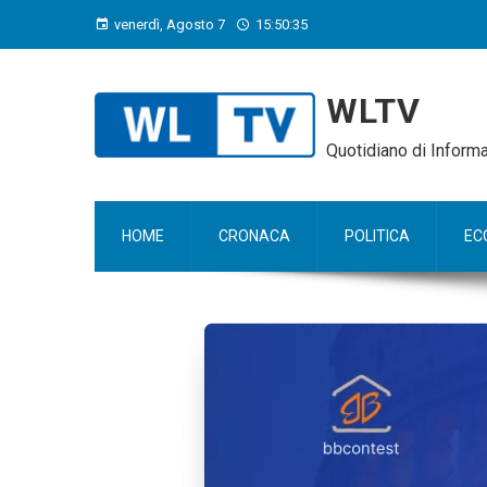
venerdì, Agosto 7
15:50:36
WLTV
Quotidiano di Infor
HOME
CRONACA
POLITICA
EC