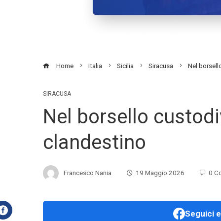
Home
Italia
Sicilia
Siracusa
Nel borsell
SIRACUSA
Nel borsello custodi
clandestino
Francesco Nania
19 Maggio 2026
0 C
Seguici e