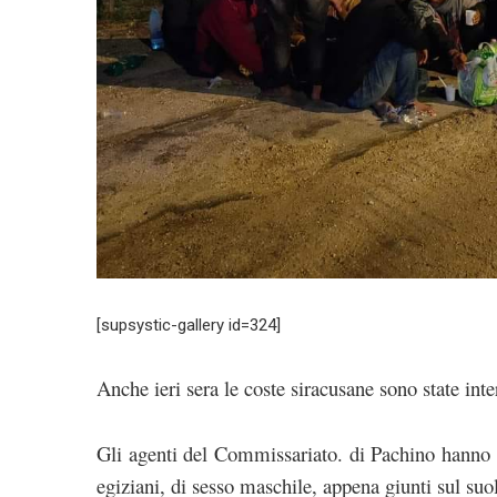
[supsystic-gallery id=324]
Anche ieri sera le coste siracusane sono state int
Gli agenti del Commissariato. di Pachino hanno t
egiziani, di sesso maschile, appena giunti sul suol