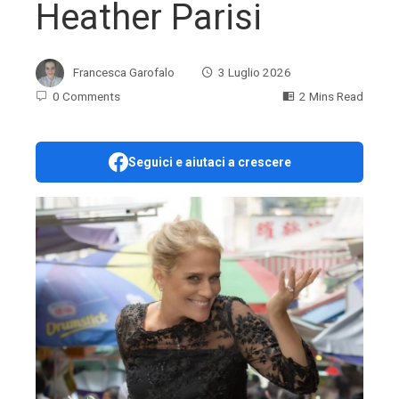
Heather Parisi
Francesca Garofalo
3 Luglio 2026
0 Comments
2 Mins Read
Seguici e aiutaci a crescere
ebook
ter
edIn
erest
mbleupon