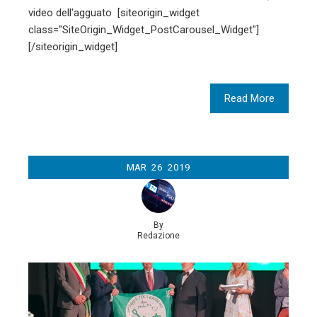
video dell'agguato [siteorigin_widget
class="SiteOrigin_Widget_PostCarousel_Widget"]
[/siteorigin_widget]
Read More
MAR
26
2019
By
Redazione