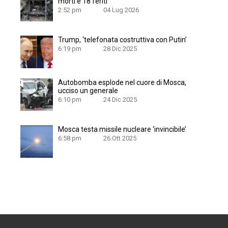
morti e 18 feriti
2:52 pm
04 Lug 2026
Trump, ‘telefonata costruttiva con Putin’
6:19 pm
28 Dic 2025
Autobomba esplode nel cuore di Mosca,
ucciso un generale
6:10 pm
24 Dic 2025
Mosca testa missile nucleare ‘invincibile’
6:58 pm
26 Ott 2025