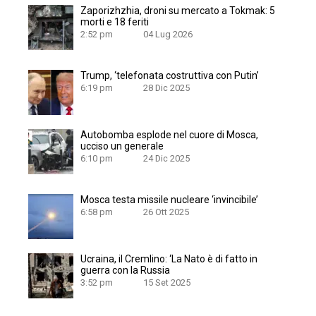
Zaporizhzhia, droni su mercato a Tokmak: 5
morti e 18 feriti
2:52 pm
04 Lug 2026
Trump, ‘telefonata costruttiva con Putin’
6:19 pm
28 Dic 2025
Autobomba esplode nel cuore di Mosca,
ucciso un generale
6:10 pm
24 Dic 2025
Mosca testa missile nucleare ‘invincibile’
6:58 pm
26 Ott 2025
Ucraina, il Cremlino: ‘La Nato è di fatto in
guerra con la Russia
3:52 pm
15 Set 2025