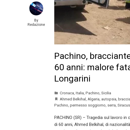
By
Redazione
Pachino, bracciante
60 anni: malore fat
Longarini
Cronaca
,
Italia
,
Pachino
,
Sicilia
Ahmed Belkihal
,
Algeria
,
autopsia
,
bracci
Pachino
,
permesso soggiorno
,
serra
,
Siracu
PACHINO (SR) – Tragedia sul lavoro in co
di 60 anni, Ahmed Belkihal, di nazionalit