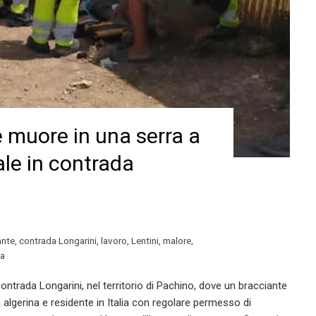
 muore in una serra a
ale in contrada
ante
,
contrada Longarini
,
lavoro
,
Lentini
,
malore
,
sa
ntrada Longarini, nel territorio di Pachino, dove un bracciante
à algerina e residente in Italia con regolare permesso di