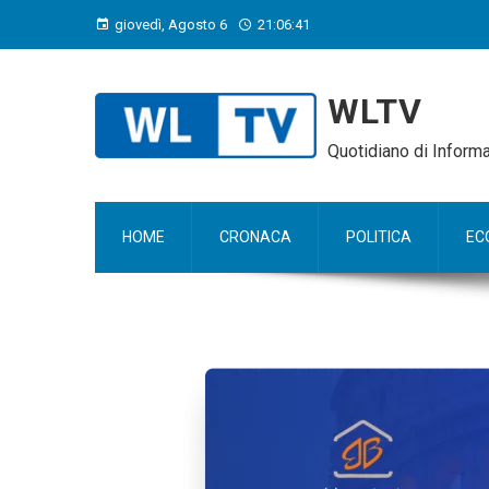
giovedì, Agosto 6
21:06:42
WLTV
Quotidiano di Infor
HOME
CRONACA
POLITICA
EC