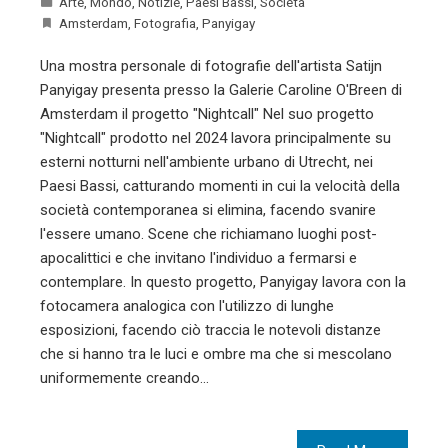
Arte
,
Mondo
,
Notizie
,
Paesi Bassi
,
Società
Amsterdam
,
Fotografia
,
Panyigay
Una mostra personale di fotografie dell'artista Satijn
Panyigay presenta presso la Galerie Caroline O'Breen di
Amsterdam il progetto "Nightcall" Nel suo progetto
"Nightcall" prodotto nel 2024 lavora principalmente su
esterni notturni nell'ambiente urbano di Utrecht, nei
Paesi Bassi, catturando momenti in cui la velocità della
società contemporanea si elimina, facendo svanire
l'essere umano. Scene che richiamano luoghi post-
apocalittici e che invitano l'individuo a fermarsi e
contemplare. In questo progetto, Panyigay lavora con la
fotocamera analogica con l'utilizzo di lunghe
esposizioni, facendo ciò traccia le notevoli distanze
che si hanno tra le luci e ombre ma che si mescolano
uniformemente creando…