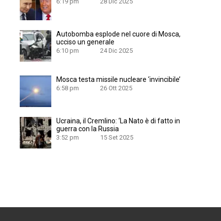
6:19 pm
28 Dic 2025
Autobomba esplode nel cuore di Mosca,
ucciso un generale
6:10 pm
24 Dic 2025
Mosca testa missile nucleare ‘invincibile’
6:58 pm
26 Ott 2025
Ucraina, il Cremlino: ‘La Nato è di fatto in
guerra con la Russia
3:52 pm
15 Set 2025