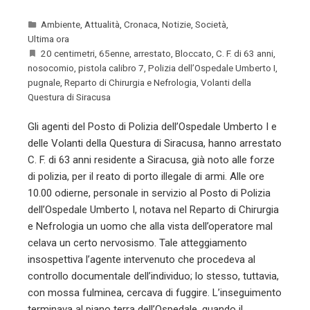
Ambiente
,
Attualità
,
Cronaca
,
Notizie
,
Società
,
Ultima ora
20 centimetri
,
65enne
,
arrestato
,
Bloccato
,
C. F. di 63 anni
,
nosocomio
,
pistola calibro 7
,
Polizia dell’Ospedale Umberto I
,
pugnale
,
Reparto di Chirurgia e Nefrologia
,
Volanti della
Questura di Siracusa
Gli agenti del Posto di Polizia dell’Ospedale Umberto I e
delle Volanti della Questura di Siracusa, hanno arrestato
C. F. di 63 anni residente a Siracusa, già noto alle forze
di polizia, per il reato di porto illegale di armi. Alle ore
10.00 odierne, personale in servizio al Posto di Polizia
dell’Ospedale Umberto I, notava nel Reparto di Chirurgia
e Nefrologia un uomo che alla vista dell’operatore mal
celava un certo nervosismo. Tale atteggiamento
insospettiva l’agente intervenuto che procedeva al
controllo documentale dell’individuo; lo stesso, tuttavia,
con mossa fulminea, cercava di fuggire. L’inseguimento
terminava al piano terra dell’Ospedale, quando il…