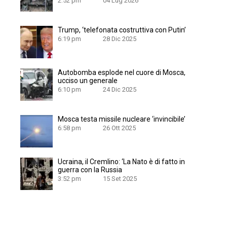
2:52 pm
04 Lug 2026
Trump, ‘telefonata costruttiva con Putin’
6:19 pm
28 Dic 2025
Autobomba esplode nel cuore di Mosca,
ucciso un generale
6:10 pm
24 Dic 2025
Mosca testa missile nucleare ‘invincibile’
6:58 pm
26 Ott 2025
Ucraina, il Cremlino: ‘La Nato è di fatto in
guerra con la Russia
3:52 pm
15 Set 2025