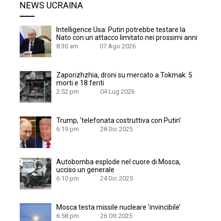
NEWS UCRAINA
Intelligence Usa: Putin potrebbe testare la
Nato con un attacco limitato nei prossimi anni
8:30 am
07 Ago 2026
Zaporizhzhia, droni su mercato a Tokmak: 5
morti e 18 feriti
2:52 pm
04 Lug 2026
Trump, ‘telefonata costruttiva con Putin’
6:19 pm
28 Dic 2025
Autobomba esplode nel cuore di Mosca,
ucciso un generale
6:10 pm
24 Dic 2025
Mosca testa missile nucleare ‘invincibile’
6:58 pm
26 Ott 2025