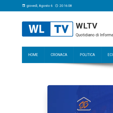
giovedì, Agosto 6
20:16:09
WLTV
Quotidiano di Infor
HOME
CRONACA
POLITICA
EC