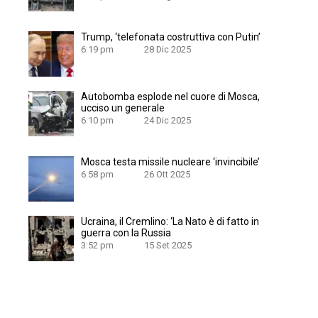
Trump, ‘telefonata costruttiva con Putin’
6:19 pm
28 Dic 2025
Autobomba esplode nel cuore di Mosca,
ucciso un generale
6:10 pm
24 Dic 2025
Mosca testa missile nucleare ‘invincibile’
6:58 pm
26 Ott 2025
Ucraina, il Cremlino: ‘La Nato è di fatto in
guerra con la Russia
3:52 pm
15 Set 2025