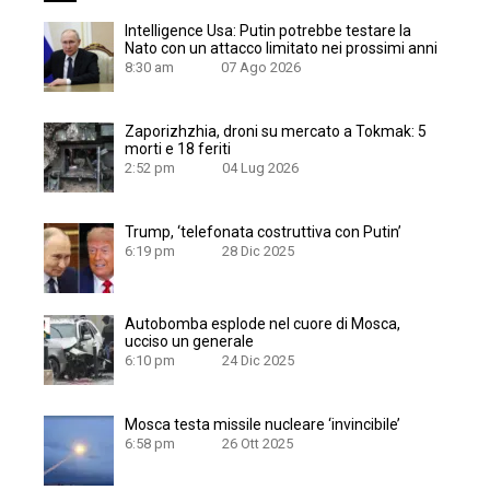
Intelligence Usa: Putin potrebbe testare la
Nato con un attacco limitato nei prossimi anni
8:30 am
07 Ago 2026
Zaporizhzhia, droni su mercato a Tokmak: 5
morti e 18 feriti
2:52 pm
04 Lug 2026
Trump, ‘telefonata costruttiva con Putin’
6:19 pm
28 Dic 2025
Autobomba esplode nel cuore di Mosca,
ucciso un generale
6:10 pm
24 Dic 2025
Mosca testa missile nucleare ‘invincibile’
6:58 pm
26 Ott 2025