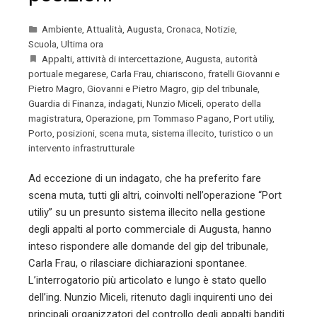
Ambiente
,
Attualità
,
Augusta
,
Cronaca
,
Notizie
,
Scuola
,
Ultima ora
Appalti
,
attività di intercettazione
,
Augusta
,
autorità
portuale megarese
,
Carla Frau
,
chiariscono
,
fratelli Giovanni e
Pietro Magro
,
Giovanni e Pietro Magro
,
gip del tribunale
,
Guardia di Finanza
,
indagati
,
Nunzio Miceli
,
operato della
magistratura
,
Operazione
,
pm Tommaso Pagano
,
Port utiliy
,
Porto
,
posizioni
,
scena muta
,
sistema illecito
,
turistico o un
intervento infrastrutturale
Ad eccezione di un indagato, che ha preferito fare
scena muta, tutti gli altri, coinvolti nell’operazione “Port
utiliy” su un presunto sistema illecito nella gestione
degli appalti al porto commerciale di Augusta, hanno
inteso rispondere alle domande del gip del tribunale,
Carla Frau, o rilasciare dichiarazioni spontanee.
L’interrogatorio più articolato e lungo è stato quello
dell’ing. Nunzio Miceli, ritenuto dagli inquirenti uno dei
principali organizzatori del controllo degli appalti banditi