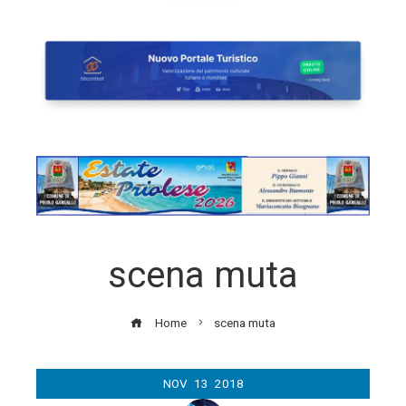
scena muta
Home
scena muta
NOV
13
2018