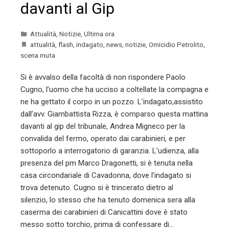
davanti al Gip
Attualità
,
Notizie
,
Ultima ora
attualità
,
flash
,
indagato
,
news
,
notizie
,
Omicidio Petrolito
,
scena muta
Si è avvalso della facoltà di non rispondere Paolo
Cugno, l’uomo che ha ucciso a coltellate la compagna e
ne ha gettato il corpo in un pozzo. L’indagato,assistito
dall’avv. Giambattista Rizza, è comparso questa mattina
davanti al gip del tribunale, Andrea Migneco per la
convalida del fermo, operato dai carabinieri, e per
sottoporlo a interrogatorio di garanzia. L’udienza, alla
presenza del pm Marco Dragonetti, si è tenuta nella
casa circondariale di Cavadonna, dove l’indagato si
trova detenuto. Cugno si è trincerato dietro al
silenzio, lo stesso che ha tenuto domenica sera alla
caserma dei carabinieri di Canicattini dove è stato
messo sotto torchio, prima di confessare di…