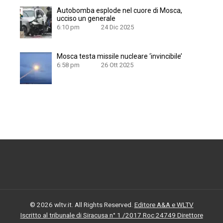
Autobomba esplode nel cuore di Mosca,
ucciso un generale
6:10 pm
24 Dic 2025
Mosca testa missile nucleare ‘invincibile’
6:58 pm
26 Ott 2025
© 2026 wltv.it. All Rights Reserved.
Editore A&A e WLTV
Iscritto al tribunale di Siracusa n° 1 /2017 Roc 24749 Direttore