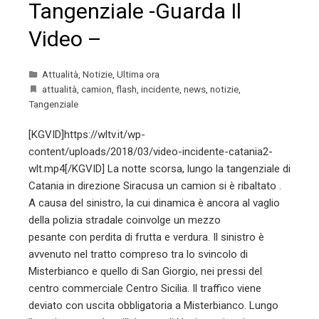
Tangenziale -Guarda Il
Video –
Attualità
,
Notizie
,
Ultima ora
attualità
,
camion
,
flash
,
incidente
,
news
,
notizie
,
Tangenziale
[KGVID]https://wltv.it/wp-
content/uploads/2018/03/video-incidente-catania2-
wlt.mp4[/KGVID] La notte scorsa, lungo la tangenziale di
Catania in direzione Siracusa un camion si è ribaltato .
A causa del sinistro, la cui dinamica è ancora al vaglio
della polizia stradale coinvolge un mezzo
pesante con perdita di frutta e verdura. Il sinistro è
avvenuto nel tratto compreso tra lo svincolo di
Misterbianco e quello di San Giorgio, nei pressi del
centro commerciale Centro Sicilia. Il traffico viene
deviato con uscita obbligatoria a Misterbianco. Lungo