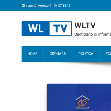
venerdì, Agosto 7
07:15:16
WLTV
Quotidiano di Infor
HOME
CRONACA
POLITICA
EC