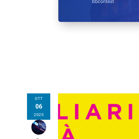
OTT
06
2025