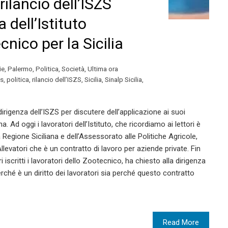
l rilancio dell’ISZS
 dell’Istituto
nico per la Sicilia
ie
,
Palermo
,
Politica
,
Società
,
Ultima ora
s
,
politica
,
rilancio dell’ISZS
,
Sicilia
,
Sinalp Sicilia
,
dirigenza dell’ISZS per discutere dell’applicazione ai suoi
. Ad oggi i lavoratori dell’Istituto, che ricordiamo ai lettori è
a Regione Siciliana e dell’Assessorato alle Politiche Agricole,
Allevatori che è un contratto di lavoro per aziende private. Fin
i iscritti i lavoratori dello Zootecnico, ha chiesto alla dirigenza
erché è un diritto dei lavoratori sia perché questo contratto
Read More