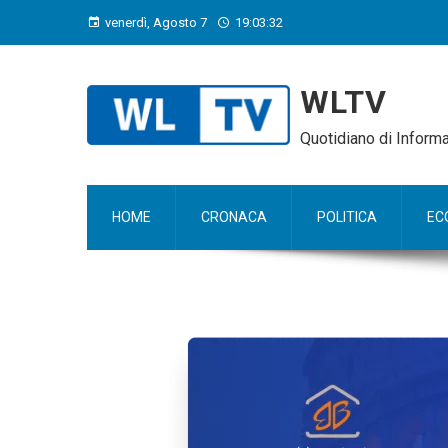
venerdì, Agosto 7
19:03:33
WLTV
Quotidiano di Infor
HOME
CRONACA
POLITICA
EC