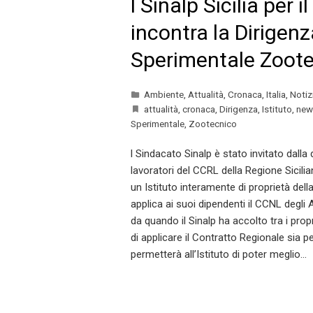
l Sinalp Sicilia per i
incontra la Dirigenza
Sperimentale Zootec
Ambiente
,
Attualità
,
Cronaca
,
Italia
,
Notiz
attualità
,
cronaca
,
Dirigenza
,
Istituto
,
new
Sperimentale
,
Zootecnico
l Sindacato Sinalp è stato invitato dalla 
lavoratori del CCRL della Regione Siciliana
un Istituto interamente di proprietà dell
applica ai suoi dipendenti il CCNL degli 
da quando il Sinalp ha accolto tra i propr
di applicare il Contratto Regionale sia p
permetterà all’Istituto di poter meglio…