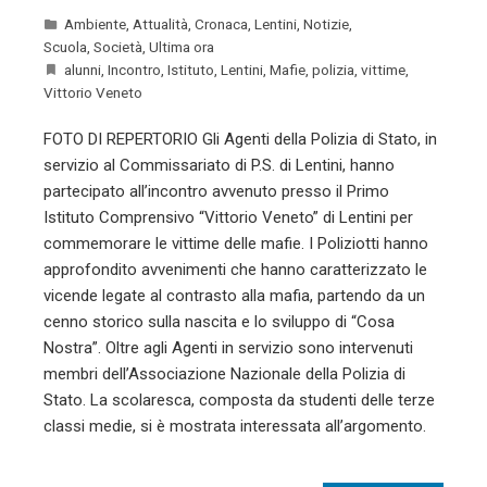
Ambiente
,
Attualità
,
Cronaca
,
Lentini
,
Notizie
,
Scuola
,
Società
,
Ultima ora
alunni
,
Incontro
,
Istituto
,
Lentini
,
Mafie
,
polizia
,
vittime
,
Vittorio Veneto
FOTO DI REPERTORIO Gli Agenti della Polizia di Stato, in
servizio al Commissariato di P.S. di Lentini, hanno
partecipato all’incontro avvenuto presso il Primo
Istituto Comprensivo “Vittorio Veneto” di Lentini per
commemorare le vittime delle mafie. I Poliziotti hanno
approfondito avvenimenti che hanno caratterizzato le
vicende legate al contrasto alla mafia, partendo da un
cenno storico sulla nascita e lo sviluppo di “Cosa
Nostra”. Oltre agli Agenti in servizio sono intervenuti
membri dell’Associazione Nazionale della Polizia di
Stato. La scolaresca, composta da studenti delle terze
classi medie, si è mostrata interessata all’argomento.