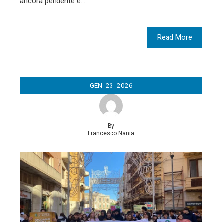
ancora pendente e…
Read More
GEN
23
2026
By
Francesco Nania