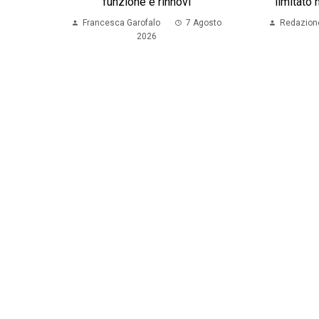
funzione e rinnovi
limitato 
Francesca Garofalo
7 Agosto
Redazion
2026