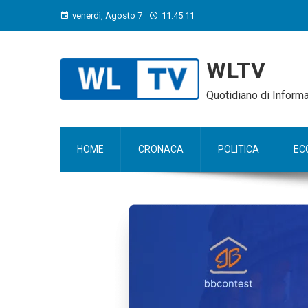
venerdì, Agosto 7
11:45:13
WLTV
Quotidiano di Infor
HOME
CRONACA
POLITICA
EC