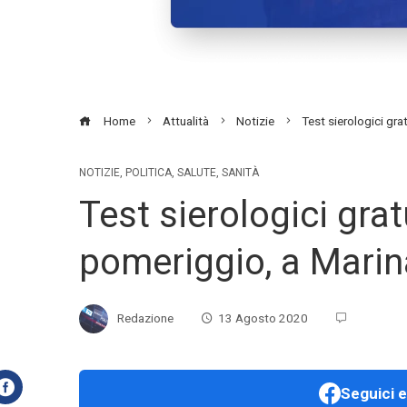
Home
Attualità
Notizie
Test sierologici gra
NOTIZIE
,
POLITICA
,
SALUTE
,
SANITÀ
Test sierologici gra
pomeriggio, a Marina
Redazione
13 Agosto 2020
Seguici e