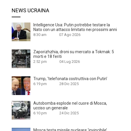
NEWS UCRAINA
Intelligence Usa: Putin potrebbe testare la
Nato con un attacco limitato nei prossimi anni
8:30 am
07 Ago 2026
Zaporizhzhia, droni su mercato a Tokmak: 5
morti e 18 feriti
2:52 pm
04 Lug 2026
Trump, ‘telefonata costruttiva con Putin’
6:19 pm
28 Dic 2025
Autobomba esplode nel cuore di Mosca,
ucciso un generale
6:10 pm
24 Dic 2025
Mosca testa missile nucleare ‘invincibile’