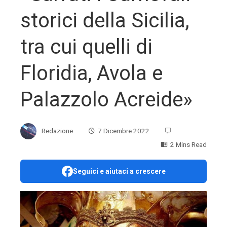
storici della Sicilia,
tra cui quelli di
Floridia, Avola e
Palazzolo Acreide»
Redazione
7 Dicembre 2022
2 Mins Read
Seguici e aiutaci a crescere
ebook
ter