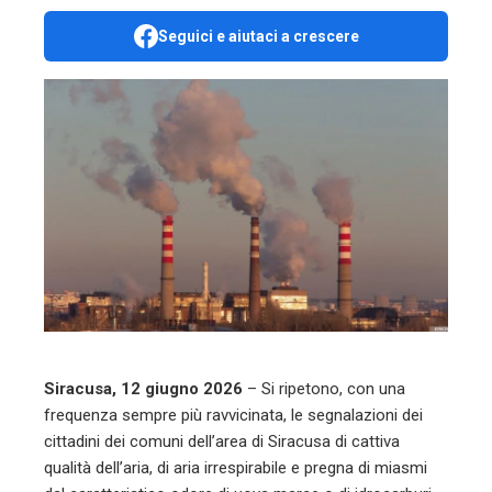
Seguici e aiutaci a crescere
ebook
ter
edIn
erest
mbleupon
l
Siracusa, 12 giugno 2026
– Si ripetono, con una
frequenza sempre più ravvicinata, le segnalazioni dei
cittadini dei comuni dell’area di Siracusa di cattiva
qualità dell’aria, di aria irrespirabile e pregna di miasmi