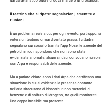
dal caratteristico odore di uova marce o di idrocarburi.
Il teatrino che si ripete: segnalazioni, smentite e
riunioni
È un problema reale a cui, per ogni evento, purtroppo, si
reitera un teatrino ormai diventato prassi. I cittadini
segnalano sui social o tramite l’app Nose, le aziende del
petrolchimico rispondono che non sono state
evidenziate anomalie, alcuni sindaci convocano riunioni
con Arpa e responsabili delle aziende.
Ma a parlare chiaro sono i dati Arpa che certificano una
situazione in cui si evidenzia la presenza costante
nell’aria siracusana di idrocarburi non metanici, di
benzene e di solfuro di idrogeno, tra quelli monitorati.
Una cappa invisibile ma presente.