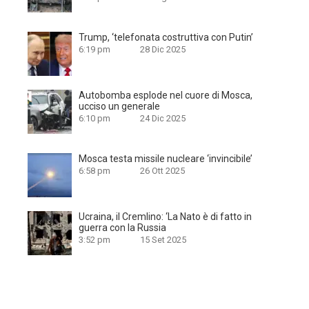
Trump, ‘telefonata costruttiva con Putin’
6:19 pm
28 Dic 2025
Autobomba esplode nel cuore di Mosca,
ucciso un generale
6:10 pm
24 Dic 2025
Mosca testa missile nucleare ‘invincibile’
6:58 pm
26 Ott 2025
Ucraina, il Cremlino: ‘La Nato è di fatto in
guerra con la Russia
3:52 pm
15 Set 2025