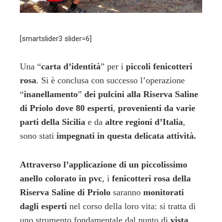
l
[smartslider3 slider=6]
Una “
carta d’identità
” per i
piccoli fenicotteri
rosa
. Si è conclusa con successo l’operazione
“
inanellamento
”
dei pulcini alla Riserva Saline
di Priolo dove 80 esperti
,
provenienti da varie
parti della Sicilia
e da
altre regioni d’Italia
,
sono stati
impegnati in questa delicata attività.
Attraverso l’applicazione di un piccolissimo
anello colorato in pvc
, i
fenicotteri rosa della
Riserva Saline di Priolo
saranno
monitorati
dagli esperti
nel corso della loro vita: si tratta di
uno strumento fondamentale dal punto di
vista