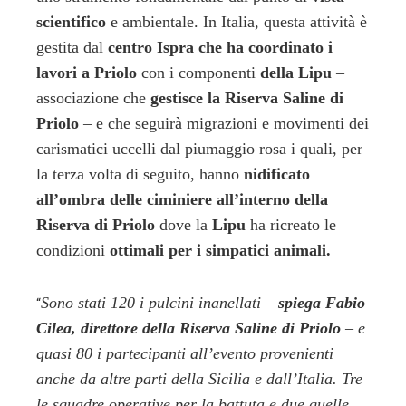
scientifico
e ambientale. In Italia, questa attività è
gestita dal
centro Ispra che ha coordinato i
lavori a Priolo
con i componenti
della Lipu
–
associazione che
gestisce la Riserva Saline di
Priolo
– e che seguirà migrazioni e movimenti dei
carismatici uccelli dal piumaggio rosa i quali, per
la terza volta di seguito, hanno
nidificato
all’ombra delle ciminiere all’interno della
Riserva di Priolo
dove la
Lipu
ha ricreato le
condizioni
ottimali per i simpatici animali.
Sono stati 120 i pulcini inanellati –
spiega Fabio
“
Cilea, direttore della Riserva Saline di Priolo
– e
quasi 80 i partecipanti all’evento provenienti
anche da altre parti della Sicilia e dall’Italia. Tre
le squadre operative per la battuta e due quelle