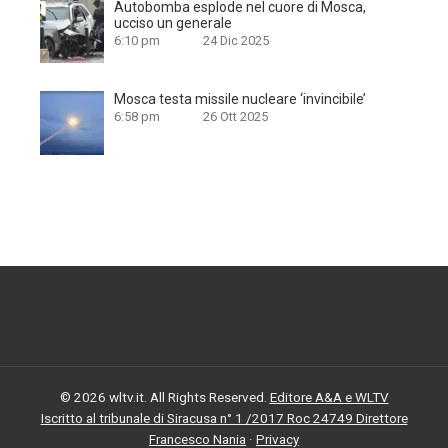
Autobomba esplode nel cuore di Mosca,
ucciso un generale
6:10 pm
24 Dic 2025
Mosca testa missile nucleare ‘invincibile’
6:58 pm
26 Ott 2025
© 2026 wltv.it. All Rights Reserved.
Editore A&A e WLTV
Iscritto al tribunale di Siracusa n° 1 /2017 Roc 24749 Direttore
Francesco Nania
·
Privacy