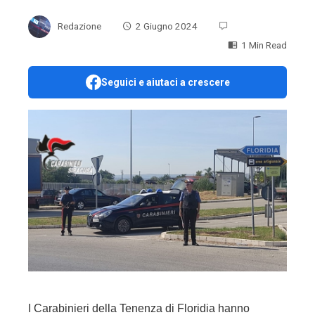
Redazione
2 Giugno 2024
1 Min Read
Seguici e aiutaci a crescere
ebook
ter
edIn
erest
mbleupon
l
I Carabinieri della Tenenza di Floridia hanno