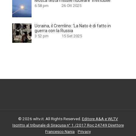
Mosca testa missile nucleare ‘invincibile’
6:58 pm
26 Ott 2025
Ucraina, il Cremlino: ‘La Nato è di fatto in
guerra con la Russia
3:52 pm
15 Set 2025
© 2026 wltv.it. All Rights Reserved.
Editore A&A e WLTV
Iscritto al tribunale di Siracusa n° 1 /2017 Roc 24749 Direttore
Francesco Nania
·
Privacy