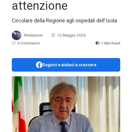
attenzione
Circolare della Regione agli ospedali dell'Isola
Redazione
12 Maggio 2026
0 Comments
1 Min Read
Seguici e aiutaci a crescere
ebook
ter
edIn
erest