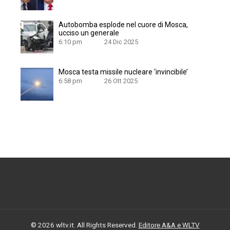
Autobomba esplode nel cuore di Mosca,
ucciso un generale
6:10 pm
24 Dic 2025
Mosca testa missile nucleare ‘invincibile’
6:58 pm
26 Ott 2025
© 2026 wltv.it. All Rights Reserved.
Editore A&A e WLTV