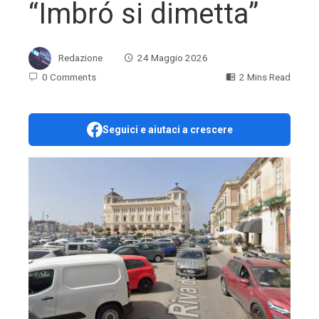
“Imbró si dimetta”
Redazione
24 Maggio 2026
0 Comments
2 Mins Read
Seguici e aiutaci a crescere
ebook
ter
edIn
erest
mbleupon