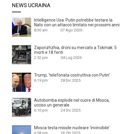
NEWS UCRAINA
Intelligence Usa: Putin potrebbe testare la
Nato con un attacco limitato nei prossimi anni
8:30 am
07 Ago 2026
Zaporizhzhia, droni su mercato a Tokmak: 5
morti e 18 feriti
2:52 pm
04 Lug 2026
Trump, ‘telefonata costruttiva con Putin’
6:19 pm
28 Dic 2025
Autobomba esplode nel cuore di Mosca,
ucciso un generale
6:10 pm
24 Dic 2025
Mosca testa missile nucleare ‘invincibile’
6:58 pm
26 Ott 2025