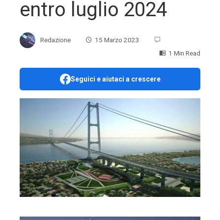
entro luglio 2024
Redazione
15 Marzo 2023
1 Min Read
Seguici e aiutaci a crescere
ebook
ter
edIn
erest
mbleupon