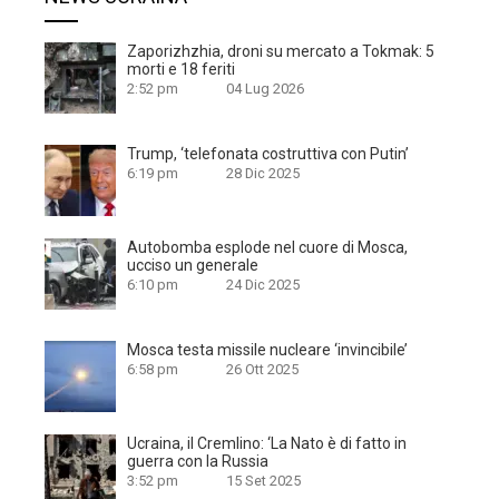
Zaporizhzhia, droni su mercato a Tokmak: 5
morti e 18 feriti
2:52 pm
04 Lug 2026
Trump, ‘telefonata costruttiva con Putin’
6:19 pm
28 Dic 2025
Autobomba esplode nel cuore di Mosca,
ucciso un generale
6:10 pm
24 Dic 2025
Mosca testa missile nucleare ‘invincibile’
6:58 pm
26 Ott 2025
Ucraina, il Cremlino: ‘La Nato è di fatto in
guerra con la Russia
3:52 pm
15 Set 2025