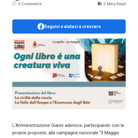
0 Comments
2 Mins Read
Seguici e aiutaci a crescere
ebook
ter
edIn
erest
mbleupon
l
L’Amministrazione Gianni aderisce, partecipando con le
proprie proposte, alla campagna nazionale “Il Maggio