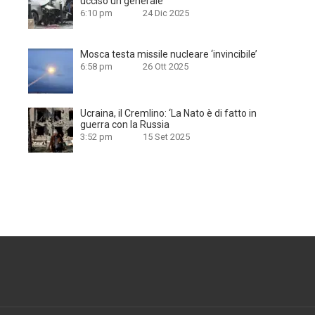
ucciso un generale
6:10 pm
24 Dic 2025
Mosca testa missile nucleare ‘invincibile’
6:58 pm
26 Ott 2025
Ucraina, il Cremlino: ‘La Nato è di fatto in
guerra con la Russia
3:52 pm
15 Set 2025