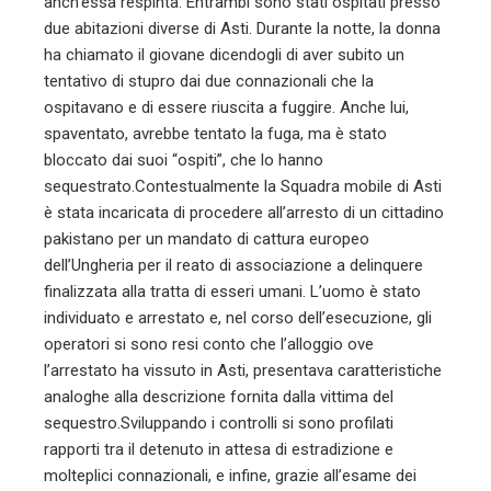
anch’essa respinta. Entrambi sono stati ospitati presso
due abitazioni diverse di Asti. Durante la notte, la donna
ha chiamato il giovane dicendogli di aver subito un
tentativo di stupro dai due connazionali che la
ospitavano e di essere riuscita a fuggire. Anche lui,
spaventato, avrebbe tentato la fuga, ma è stato
bloccato dai suoi “ospiti”, che lo hanno
sequestrato.Contestualmente la Squadra mobile di Asti
è stata incaricata di procedere all’arresto di un cittadino
pakistano per un mandato di cattura europeo
dell’Ungheria per il reato di associazione a delinquere
finalizzata alla tratta di esseri umani. L’uomo è stato
individuato e arrestato e, nel corso dell’esecuzione, gli
operatori si sono resi conto che l’alloggio ove
l’arrestato ha vissuto in Asti, presentava caratteristiche
analoghe alla descrizione fornita dalla vittima del
sequestro.Sviluppando i controlli si sono profilati
rapporti tra il detenuto in attesa di estradizione e
molteplici connazionali, e infine, grazie all’esame dei