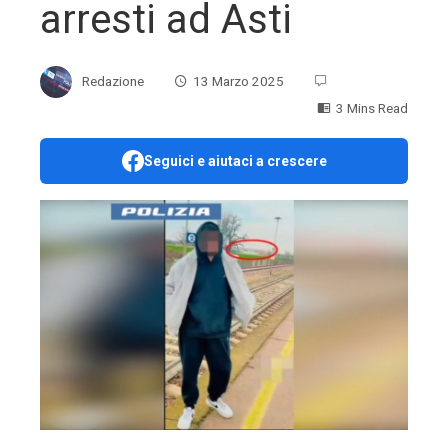
arresti ad Asti
Redazione
13 Marzo 2025
3 Mins Read
Seguici e aiutaci a crescere
ebook
ter
edIn
erest
mbleupon