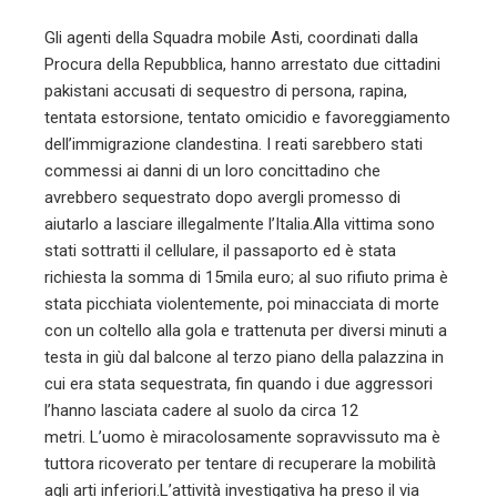
l
Gli agenti della Squadra mobile Asti, coordinati dalla
Procura della Repubblica, hanno arrestato due cittadini
pakistani accusati di sequestro di persona, rapina,
tentata estorsione, tentato omicidio e favoreggiamento
dell’immigrazione clandestina. I reati sarebbero stati
commessi ai danni di un loro concittadino che
avrebbero sequestrato dopo avergli promesso di
aiutarlo a lasciare illegalmente l’Italia.Alla vittima sono
stati sottratti il cellulare, il passaporto ed è stata
richiesta la somma di 15mila euro; al suo rifiuto prima è
stata picchiata violentemente, poi minacciata di morte
con un coltello alla gola e trattenuta per diversi minuti a
testa in giù dal balcone al terzo piano della palazzina in
cui era stata sequestrata, fin quando i due aggressori
l’hanno lasciata cadere al suolo da circa 12
metri. L’uomo è miracolosamente sopravvissuto ma è
tuttora ricoverato per tentare di recuperare la mobilità
agli arti inferiori.L’attività investigativa ha preso il via