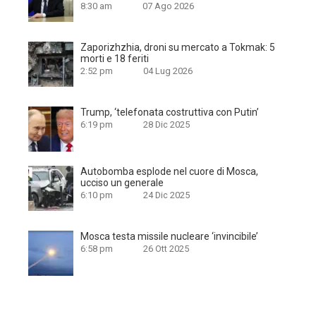
8:30 am
07 Ago 2026
Zaporizhzhia, droni su mercato a Tokmak: 5
morti e 18 feriti
2:52 pm
04 Lug 2026
Trump, ‘telefonata costruttiva con Putin’
6:19 pm
28 Dic 2025
Autobomba esplode nel cuore di Mosca,
ucciso un generale
6:10 pm
24 Dic 2025
Mosca testa missile nucleare ‘invincibile’
6:58 pm
26 Ott 2025