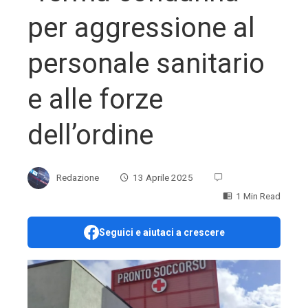
per aggressione al
personale sanitario
e alle forze
dell’ordine
Redazione
13 Aprile 2025
1 Min Read
Seguici e aiutaci a crescere
ebook
ter