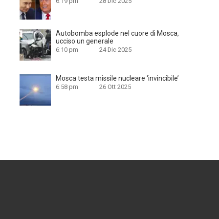
6:19 pm
28 Dic 2025
Autobomba esplode nel cuore di Mosca,
ucciso un generale
6:10 pm
24 Dic 2025
Mosca testa missile nucleare ‘invincibile’
6:58 pm
26 Ott 2025