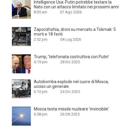
Intelligence Usa: Putin potrebbe testare la
Nato con un attacco limitato nei prossimi anni
8:30 am
07 Ago 2026
Zaporizhzhia, droni su mercato a Tokmak: 5
morti e 18 feriti
2:52 pm
04 Lug 2026
Trump, ‘telefonata costruttiva con Putin’
6:19 pm
28 Dic 2025
Autobomba esplode nel cuore di Mosca,
ucciso un generale
6:10 pm
24 Dic 2025
Mosca testa missile nucleare ‘invincibile’
6:58 pm
26 Ott 2025