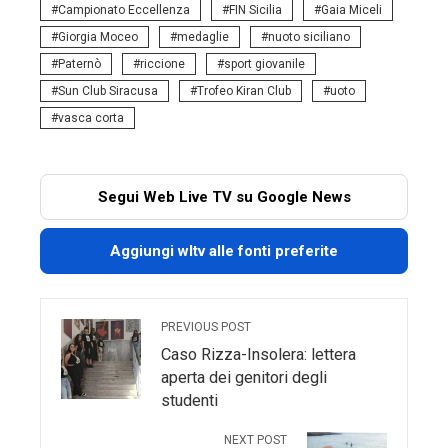
Campionato Eccellenza
FIN Sicilia
Gaia Miceli
Giorgia Moceo
medaglie
nuoto siciliano
Paternò
riccione
sport giovanile
Sun Club Siracusa
Trofeo Kiran Club
uoto
vasca corta
Segui Web Live TV su Google News
Aggiungi wltv alle fonti preferite
PREVIOUS POST
Caso Rizza-Insolera: lettera
aperta dei genitori degli
studenti
NEXT POST