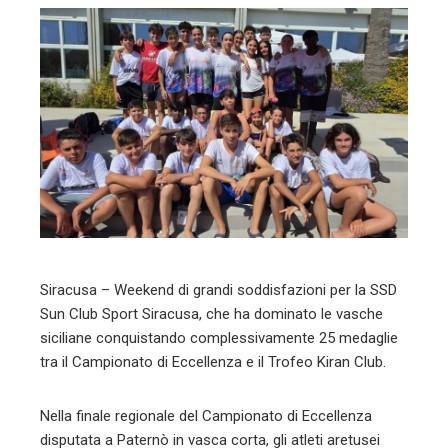
ebook
ter
edIn
erest
mbleupon
l
Siracusa – Weekend di grandi soddisfazioni per la SSD
Sun Club Sport Siracusa, che ha dominato le vasche
siciliane conquistando complessivamente 25 medaglie
tra il Campionato di Eccellenza e il Trofeo Kiran Club.
Nella finale regionale del Campionato di Eccellenza
disputata a Paternò in vasca corta, gli atleti aretusei