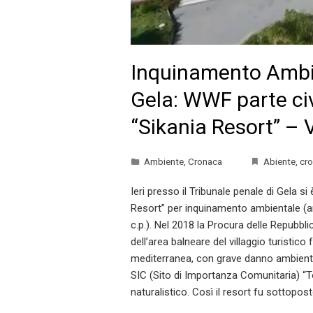
Inquinamento Ambie
Gela: WWF parte civ
“Sikania Resort” – 
Ambiente
,
Cronaca
Abiente
,
cr
Ieri presso il Tribunale penale di Gela s
Resort” per inquinamento ambientale (art
c.p.). Nel 2018 la Procura delle Repubbl
dell’area balneare del villaggio turistic
mediterranea, con grave danno ambiental
SIC (Sito di Importanza Comunitaria) “T
naturalistico. Così il resort fu sottopo