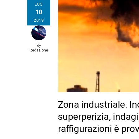
LUG
10
2019
By
Redazione
Zona industriale. I
superperizia, indagi
raffigurazioni è pro