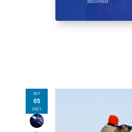
SET
05
2021