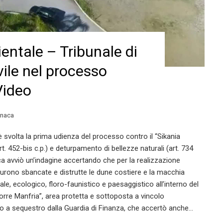
ntale – Tribunale di
ile nel processo
Video
onaca
i è svolta la prima udienza del processo contro il “Sikania
. 452-bis c.p.) e deturpamento di bellezze naturali (art. 734
ica avviò un’indagine accertando che per la realizzazione
o furono sbancate e distrutte le dune costiere e la macchia
e, ecologico, floro-faunistico e paesaggistico all’interno del
orre Manfria”, area protetta e sottoposta a vincolo
sto a sequestro dalla Guardia di Finanza, che accertò anche…