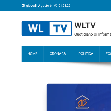
giovedì, Agosto 6
01:28:23
WLTV
Quotidiano di Infor
HOME
CRONACA
POLITICA
EC