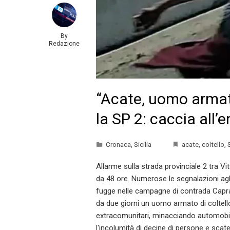
By
Redazione
“Acate, uomo armato
la SP 2: caccia all
Cronaca
,
Sicilia
acate
,
coltello
,
S
Allarme sulla strada provinciale 2 tra V
da 48 ore. Numerose le segnalazioni agl
fugge nelle campagne di contrada Capraro
da due giorni un uomo armato di coltello
extracomunitari, minacciando automobi
l'incolumità di decine di persone e scat