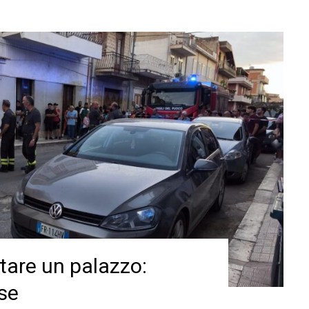
ltare un palazzo:
se