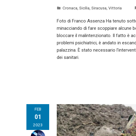
Cronaca
,
Sicilia
,
Siracusa
,
Vittoria
Foto di Franco Assenza Ha tenuto sotto s
minacciando di fare scoppiare alcune bom
bloccare il malintenzionato. Il fatto è 
problemi psichiatrici, è andato in escand
palazzina. È stato necessario l'intervento
dei sanitari.
FEB
01
2023