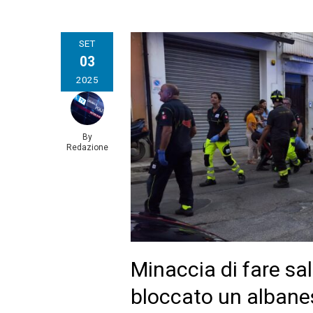
SET
03
2025
By
Redazione
Minaccia di fare sa
bloccato un albane