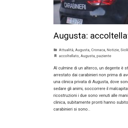
Augusta: accoltella
Attualità
,
Augusta
,
Cronaca
,
Notizie
,
Sicil
accoltellato
,
Augusta
,
paziente
Al culmine di un alterco, un degente è st
arrestato dai carabinieri non prima di av
una clinica privata di Augusta, dove sono
sedare gli animi, soccorrere il malcapit
ricostruzioni i due sono venuti alle mani p
clinica, subitamente pronti hanno subito 
carabinieri si sono…