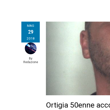
MAG
29
2018
By
Redazione
Ortigia 50enne acco