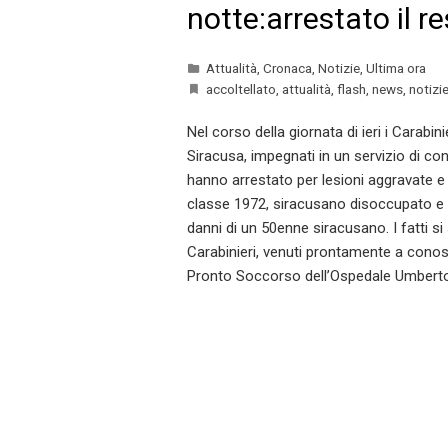
notte:arrestato il r
Attualità
,
Cronaca
,
Notizie
,
Ultima ora
accoltellato
,
attualità
,
flash
,
news
,
notizi
Nel corso della giornata di ieri i Carab
Siracusa, impegnati in un servizio di cont
hanno arrestato per lesioni aggravate e 
classe 1972, siracusano disoccupato e p
danni di un 50enne siracusano. I fatti si so
Carabinieri, venuti prontamente a conos
Pronto Soccorso dell’Ospedale Umberto