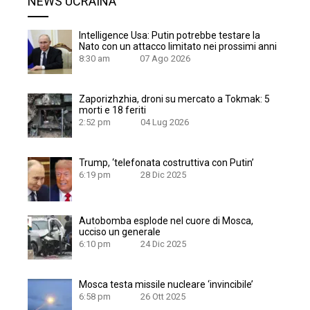
NEWS UCRAINA
Intelligence Usa: Putin potrebbe testare la
Nato con un attacco limitato nei prossimi anni
8:30 am
07 Ago 2026
Zaporizhzhia, droni su mercato a Tokmak: 5
morti e 18 feriti
2:52 pm
04 Lug 2026
Trump, ‘telefonata costruttiva con Putin’
6:19 pm
28 Dic 2025
Autobomba esplode nel cuore di Mosca,
ucciso un generale
6:10 pm
24 Dic 2025
Mosca testa missile nucleare ‘invincibile’
6:58 pm
26 Ott 2025