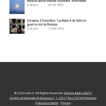
Mosca testa missile nucleare ‘invincibile’
6:58 pm
26 Ott 2025
Ucraina, il Cremlino: ‘La Nato è di fatto in
guerra con la Russia
3:52 pm
15 Set 2025
© 2026 wltv.it. All Rights Reserved.
Editore A&A e WLTV
Iscritto al tribunale di Siracusa n° 1 /2017 Roc 24749 Direttore
Francesco Nania
·
Privacy