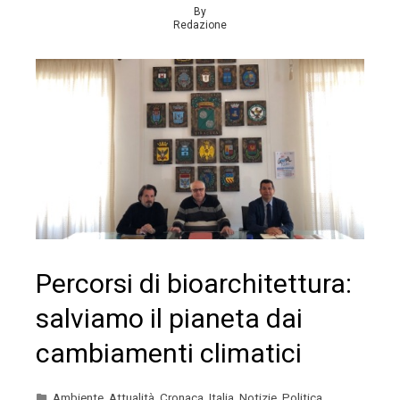
By
Redazione
Percorsi di bioarchitettura:
salviamo il pianeta dai
cambiamenti climatici
Ambiente
,
Attualità
,
Cronaca
,
Italia
,
Notizie
,
Politica
,