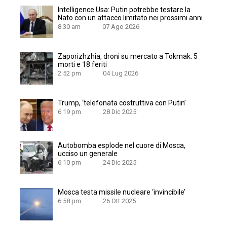
Intelligence Usa: Putin potrebbe testare la
Nato con un attacco limitato nei prossimi anni
8:30 am
07 Ago 2026
Zaporizhzhia, droni su mercato a Tokmak: 5
morti e 18 feriti
2:52 pm
04 Lug 2026
Trump, ‘telefonata costruttiva con Putin’
6:19 pm
28 Dic 2025
Autobomba esplode nel cuore di Mosca,
ucciso un generale
6:10 pm
24 Dic 2025
Mosca testa missile nucleare ‘invincibile’
6:58 pm
26 Ott 2025