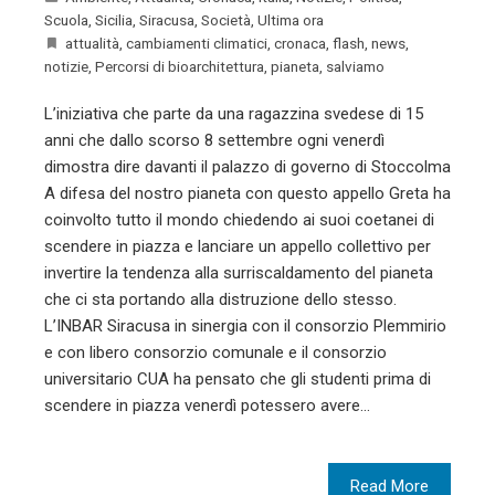
Scuola
,
Sicilia
,
Siracusa
,
Società
,
Ultima ora
attualità
,
cambiamenti climatici
,
cronaca
,
flash
,
news
,
notizie
,
Percorsi di bioarchitettura
,
pianeta
,
salviamo
L’iniziativa che parte da una ragazzina svedese di 15
anni che dallo scorso 8 settembre ogni venerdì
dimostra dire davanti il palazzo di governo di Stoccolma
A difesa del nostro pianeta con questo appello Greta ha
coinvolto tutto il mondo chiedendo ai suoi coetanei di
scendere in piazza e lanciare un appello collettivo per
invertire la tendenza alla surriscaldamento del pianeta
che ci sta portando alla distruzione dello stesso.
L’INBAR Siracusa in sinergia con il consorzio Plemmirio
e con libero consorzio comunale e il consorzio
universitario CUA ha pensato che gli studenti prima di
scendere in piazza venerdì potessero avere…
Read More