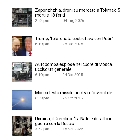
Zaporizhzhia, droni su mercato a Tokmak: 5
morti e 18 feriti
2:52 pm
04 Lug 2026
Trump, ‘telefonata costruttiva con Putin’
6:19 pm
28 Dic 2025
Autobomba esplode nel cuore di Mosca,
ucciso un generale
6:10 pm
24 Dic 2025
Mosca testa missile nucleare ‘invincibile’
6:58 pm
26 Ott 2025
Ucraina, il Cremlino: ‘La Nato è di fatto in
guerra con la Russia
3:52 pm
15 Set 2025