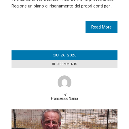
Regione un piano di risanamento dei propri conti per…
Read More
GIU
26
2026
0 COMMENTS
By
Francesco Nania