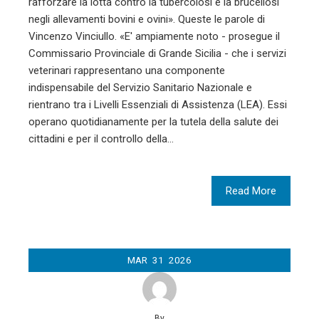
rafforzare la lotta contro la tubercolosi e la brucellosi
negli allevamenti bovini e ovini».​ Queste le parole di
Vincenzo Vinciullo​. «​E​' ampiamente noto​ - prosegue il
Commissario Provinciale di Grande Sicilia - che i servizi
veterinari rappresentano una componente
indispensabile del Servizio Sanitario Nazionale e
rientrano tra i Livelli Essenziali di Assistenza (LEA). Essi
operano quotidianamente per la tutela della salute dei
cittadini e per il controllo della…
Read More
MAR
31
2026
By