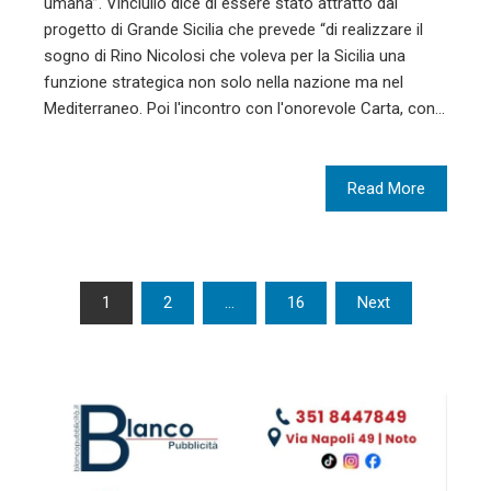
umana”. Vinciullo dice di essere stato attratto dal
progetto di Grande Sicilia che prevede “di realizzare il
sogno di Rino Nicolosi che voleva per la Sicilia una
funzione strategica non solo nella nazione ma nel
Mediterraneo. Poi l'incontro con l'onorevole Carta, con…
Read More
Paginazione
1
2
…
16
Next
degli
articoli