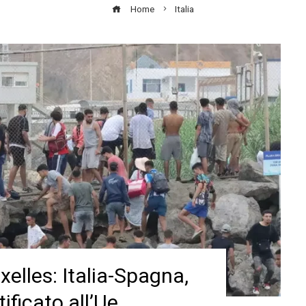
Home
Italia
xelles: Italia-Spagna,
ificato all’Ue