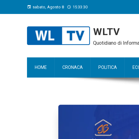
sabato, Agosto 8
15:33:32
WLTV
Quotidiano di Infor
HOME
CRONACA
POLITICA
EC