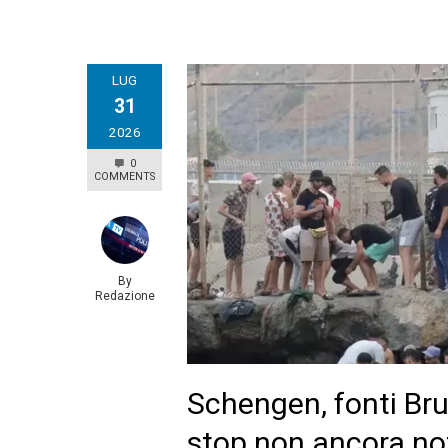
LUG
31
2026
0
COMMENTS
By
Redazione
Schengen, fonti Bru
stop non ancora not