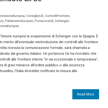
missioneEuropea
,
ConsiglioUE
,
ControlliFrontiere
,
ico
,
ParlamentoEuropeo
,
PortavoceUE
,
Schengen
,
nioneEuropea
all’Unione europea la sospensione di Schengen con la Spagna. È
n merito all’eventuale reintroduzione dei controlli alle frontiere
olta ricevuta la comunicazione formale, sarà chiamata a
indicate dal governo italiano. Un portavoce Ue ha ricordato che
trolli alle frontiere interne “in via eccezionale e temporanea”,
a di gravi minacce all’ordine pubblico o alla sicurezza
xelles, l’Italia dovrebbe notificare la misura alla
Read More