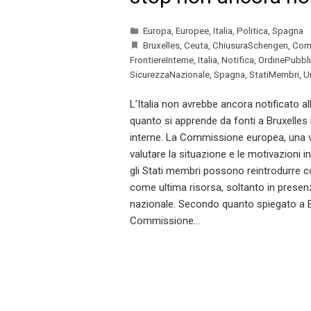
Europa
,
Europee
,
Italia
,
Politica
,
Spagna
Bruxelles
,
Ceuta
,
ChiusuraSchengen
,
Com
FrontiereInterne
,
Italia
,
Notifica
,
OrdinePubbl
SicurezzaNazionale
,
Spagna
,
StatiMembri
,
U
L’Italia non avrebbe ancora notificato 
quanto si apprende da fonti a Bruxelles i
interne. La Commissione europea, una v
valutare la situazione e le motivazioni 
gli Stati membri possono reintrodurre con
come ultima risorsa, soltanto in presenz
nazionale. Secondo quanto spiegato a Bru
Commissione…