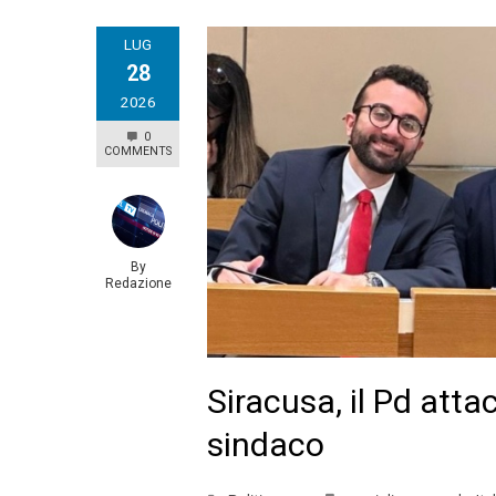
LUG
28
2026
0
COMMENTS
By
Redazione
Siracusa, il Pd atta
sindaco