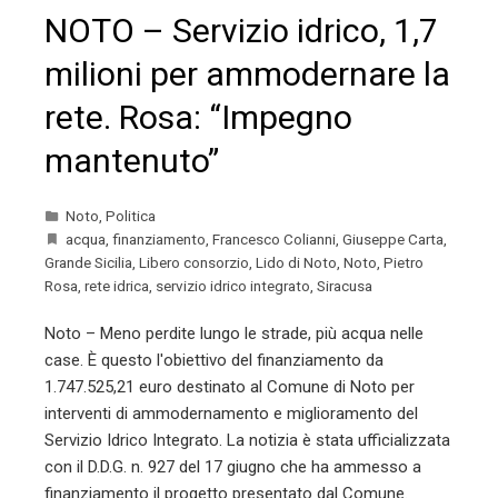
NOTO – Servizio idrico, 1,7
milioni per ammodernare la
rete. Rosa: “Impegno
mantenuto”
Noto
,
Politica
acqua
,
finanziamento
,
Francesco Colianni
,
Giuseppe Carta
,
Grande Sicilia
,
Libero consorzio
,
Lido di Noto
,
Noto
,
Pietro
Rosa
,
rete idrica
,
servizio idrico integrato
,
Siracusa
Noto – Meno perdite lungo le strade, più acqua nelle
case. È questo l'obiettivo del finanziamento da
1.747.525,21 euro destinato al Comune di Noto per
interventi di ammodernamento e miglioramento del
Servizio Idrico Integrato. La notizia è stata ufficializzata
con il D.D.G. n. 927 del 17 giugno che ha ammesso a
finanziamento il progetto presentato dal Comune.