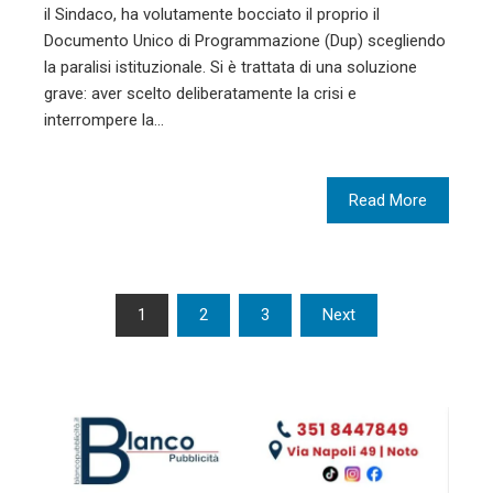
il Sindaco, ha volutamente bocciato il proprio il
Documento Unico di Programmazione (Dup) scegliendo
la paralisi istituzionale. Si è trattata di una soluzione
grave: aver scelto deliberatamente la crisi e
interrompere la…
Read More
Paginazione
1
2
3
Next
degli
articoli