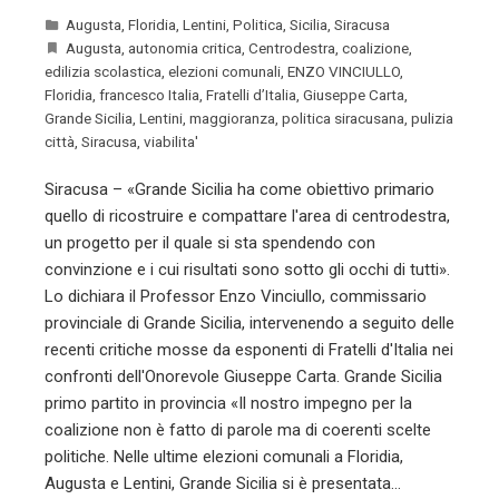
Augusta
,
Floridia
,
Lentini
,
Politica
,
Sicilia
,
Siracusa
Augusta
,
autonomia critica
,
Centrodestra
,
coalizione
,
edilizia scolastica
,
elezioni comunali
,
ENZO VINCIULLO
,
Floridia
,
francesco Italia
,
Fratelli d’Italia
,
Giuseppe Carta
,
Grande Sicilia
,
Lentini
,
maggioranza
,
politica siracusana
,
pulizia
città
,
Siracusa
,
viabilita'
Siracusa – «Grande Sicilia ha come obiettivo primario
quello di ricostruire e compattare l'area di centrodestra,
un progetto per il quale si sta spendendo con
convinzione e i cui risultati sono sotto gli occhi di tutti».
Lo dichiara il Professor Enzo Vinciullo, commissario
provinciale di Grande Sicilia, intervenendo a seguito delle
recenti critiche mosse da esponenti di Fratelli d'Italia nei
confronti dell'Onorevole Giuseppe Carta. Grande Sicilia
primo partito in provincia «Il nostro impegno per la
coalizione non è fatto di parole ma di coerenti scelte
politiche. Nelle ultime elezioni comunali a Floridia,
Augusta e Lentini, Grande Sicilia si è presentata…