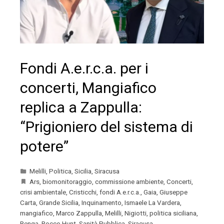
Fondi A.e.r.c.a. per i
concerti, Mangiafico
replica a Zappulla:
“Prigioniero del sistema di
potere”
Melilli
,
Politica
,
Sicilia
,
Siracusa
Ars
,
biomonitoraggio
,
commissione ambiente
,
Concerti
,
crisi ambientale
,
Cristicchi
,
fondi A.e.r.c.a.
,
Gaia
,
Giuseppe
Carta
,
Grande Sicilia
,
Inquinamento
,
Ismaele La Vardera
,
mangiafico
,
Marco Zappulla
,
Melilli
,
Nigiotti
,
politica siciliana
,
Renga
,
Rocco Hunt
,
Sanità Pubblica
,
Siracusa