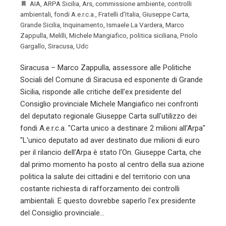
AIA
,
ARPA Sicilia
,
Ars
,
commissione ambiente
,
controlli
ambientali
,
fondi A.e.r.c.a.
,
Fratelli d’Italia
,
Giuseppe Carta
,
Grande Sicilia
,
Inquinamento
,
Ismaele La Vardera
,
Marco
Zappulla
,
Melilli
,
Michele Mangiafico
,
politica siciliana
,
Priolo
Gargallo
,
Siracusa
,
Udc
Siracusa – Marco Zappulla, assessore alle Politiche
Sociali del Comune di Siracusa ed esponente di Grande
Sicilia, risponde alle critiche dell'ex presidente del
Consiglio provinciale Michele Mangiafico nei confronti
del deputato regionale Giuseppe Carta sull'utilizzo dei
fondi A.e.r.c.a. "Carta unico a destinare 2 milioni all'Arpa"
"L'unico deputato ad aver destinato due milioni di euro
per il rilancio dell'Arpa è stato l'On. Giuseppe Carta, che
dal primo momento ha posto al centro della sua azione
politica la salute dei cittadini e del territorio con una
costante richiesta di rafforzamento dei controlli
ambientali. E questo dovrebbe saperlo l'ex presidente
del Consiglio provinciale…