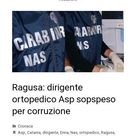
Ragusa: dirigente
ortopedico Asp sopspeso
per corruzione
Cronaca
Asp
,
Catania
,
dirigente
,
Enna
,
Nas
,
ortopedico
,
Ragusa
,