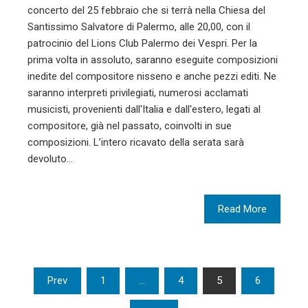
concerto del 25 febbraio che si terrà nella Chiesa del
Santissimo Salvatore di Palermo, alle 20,00, con il
patrocinio del Lions Club Palermo dei Vespri. Per la
prima volta in assoluto, saranno eseguite composizioni
inedite del compositore nisseno e anche pezzi editi. Ne
saranno interpreti privilegiati, numerosi acclamati
musicisti, provenienti dall'Italia e dall'estero, legati al
compositore, già nel passato, coinvolti in sue
composizioni. L’intero ricavato della serata sarà
devoluto…
Read More
Paginazione
Prev
1
…
4
5
6