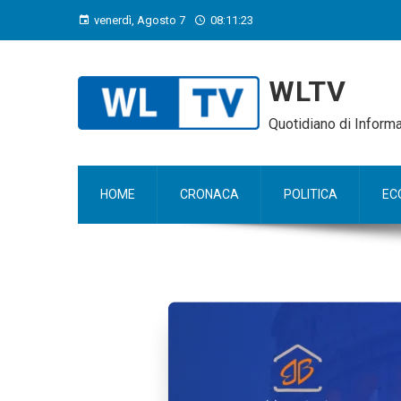
venerdì, Agosto 7
08:11:24
WLTV
Quotidiano di Infor
HOME
CRONACA
POLITICA
EC