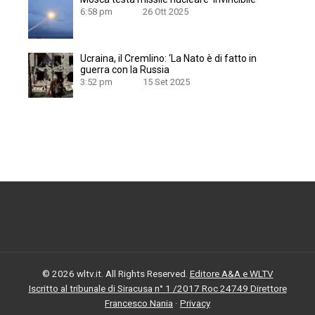
6:58 pm
26 Ott 2025
Ucraina, il Cremlino: ‘La Nato è di fatto in
guerra con la Russia
3:52 pm
15 Set 2025
© 2026 wltv.it. All Rights Reserved.
Editore A&A e WLTV
Iscritto al tribunale di Siracusa n° 1 /2017 Roc 24749 Direttore
Francesco Nania
·
Privacy