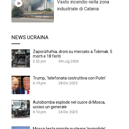
Vasto incendio nella zona
industriale di Catania
NEWS UCRAINA
Zaporizhzhia, droni su mercato a Tokmak: 5
morti e 18 feriti
2:52 pm
04 Lug 2026
Trump, ‘telefonata costruttiva con Putin’
6:19 pm
28 Dic 2025
Autobomba esplode nel cuore di Mosca,
ucciso un generale
6:10 pm
24 Dic 2025
Mosca testa missile nucleare ‘invincibile’