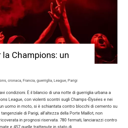
er la Champions: un
ons
,
cronaca
,
Francia
,
guerriglia
,
League
,
Parigi
avi condizioni. È il bilancio di una notte di guerriglia urbana a
pions League, con violenti scontri sugli Champs-Élysées e nei
a, un uomo in moto, si è schiantata contro blocchi di cemento su
 tangenziale di Parigi, all'altezza della Porte Maillot, non
ricoverata in prognosi riservata. 780 fermati, lanciarazzi contro
mate e 457 quelle trattenute in stato di…