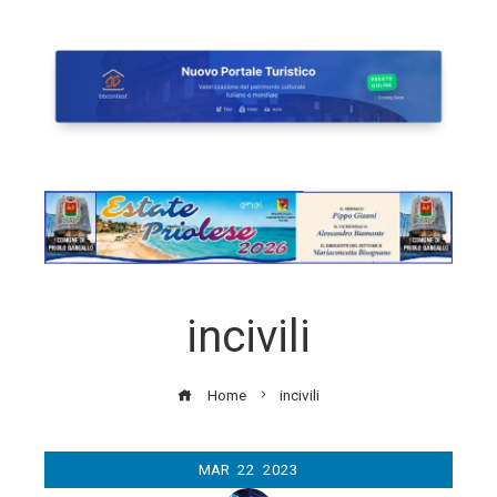
incivili
Home
incivili
MAR
22
2023