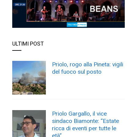
ULTIMI POST
Priolo, rogo alla Pineta: vigili
del fuoco sul posto
Priolo Gargallo, il vice
sindaco Biamonte: “Estate
ricca di eventi per tutte le
età”