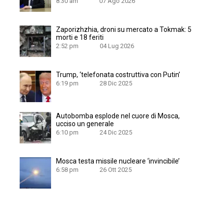
8:30 am
07 Ago 2026
Zaporizhzhia, droni su mercato a Tokmak: 5
morti e 18 feriti
2:52 pm
04 Lug 2026
Trump, ‘telefonata costruttiva con Putin’
6:19 pm
28 Dic 2025
Autobomba esplode nel cuore di Mosca,
ucciso un generale
6:10 pm
24 Dic 2025
Mosca testa missile nucleare ‘invincibile’
6:58 pm
26 Ott 2025