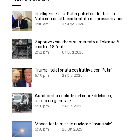
Intelligence Usa: Putin potrebbe testare la
Nato con un attacco limitato nei prossimi anni
8:30 am
07 Ago 2026
Zaporizhzhia, droni su mercato a Tokmak: 5
morti e 18 feriti
2:52 pm
04 Lug 2026
Trump, ‘telefonata costruttiva con Putin’
6:19 pm
28 Dic 2025
Autobomba esplode nel cuore di Mosca,
ucciso un generale
6:10 pm
24 Dic 2025
Mosca testa missile nucleare ‘invincibile’
6:58 pm
26 Ott 2025